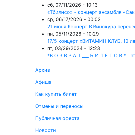
сб, 07/11/2026 - 10:13
«Тбилисо» - концерт ансамбля «Сак
ср, 06/17/2026 - 00:02
21 июня Концерт В.Винокура перенес
пн, 05/11/2026 - 10:29
17/5 концерт «ВИТАМИН КЛУБ. 10 ле
пт, 03/29/2024 - 12:23
*В О З В Р А Т ___ Б И Л Е Т О В * htt
Подвал
Архив
Афиша
Как купить билет
Отмены и переносы
Публичная оферта
Новости