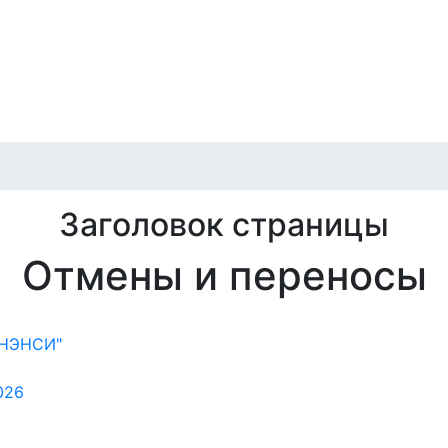
игация
илет
Отмены и переносы
Публичная оферта
Архив
Заголовок страницы
Отмены и переносы
 "НЭНСИ"
026