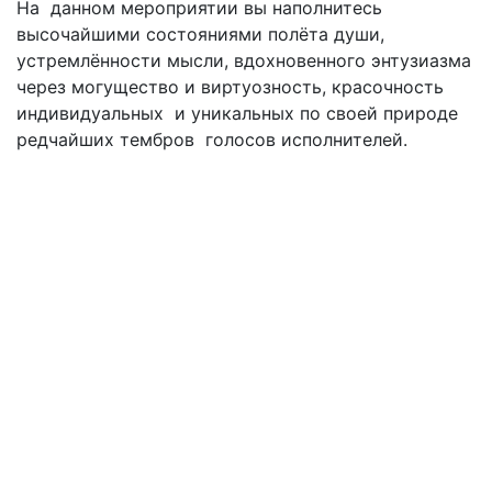
На данном мероприятии вы наполнитесь
высочайшими состояниями полёта души,
устремлённости мысли, вдохновенного энтузиазма
через могущество и виртуозность, красочность
индивидуальных и уникальных по своей природе
редчайших тембров голосов исполнителей.
Подвал
Архив
Афиша
Как купить билет
Отмены и переносы
Публичная оферта
Новости
Контакты