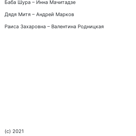
Баба Шура – Инна Мачитадзе
Дядя Митя – Андрей Марков
Раиса Захаровна – Валентина Родницкая
Подвал
Архив
Афиша
Как купить билет
Отмены и переносы
Публичная оферта
Новости
Контакты
(с) 2021