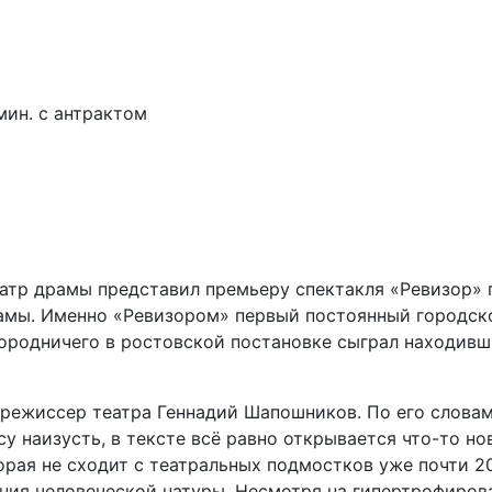
мин. с антрактом
атр драмы представил премьеру спектакля «Ревизор» по
рамы. Именно «Ревизором» первый постоянный городско
Городничего в ростовской постановке сыграл находив
 режиссер театра Геннадий Шапошников. По его слова
су наизусть, в тексте всё равно открывается что-то но
орая не сходит с театральных подмостков уже почти 20
ния человеческой натуры. Несмотря на гипертрофиров