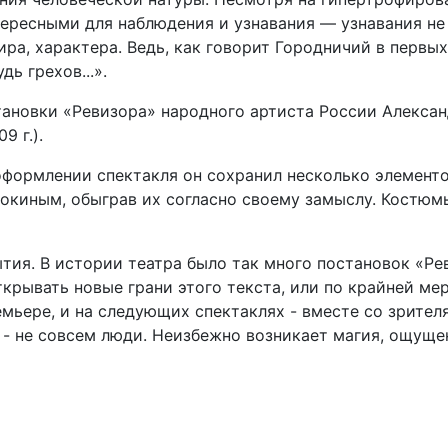
тересными для наблюдения и узнавания — узнавания н
ира, характера. Ведь, как говорит Городничий в первых
ь грехов...».
ановки «Ревизора» народного артиста России Александр
9 г.).
 оформлении спектакля он сохранил несколько элемент
окиным, обыграв их согласно своему замыслу. Костюм
тия. В истории театра было так много постановок «Реви
ткрывать новые грани этого текста, или по крайней ме
емьере, и на следующих спектаклях - вместе со зрител
 - не совсем люди. Неизбежно возникает магия, ощуще