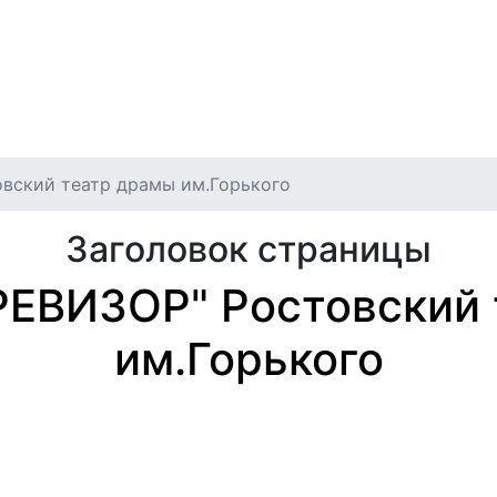
игация
илет
Отмены и переносы
Публичная оферта
Архив
вский театр драмы им.Горького
Заголовок страницы
РЕВИЗОР" Ростовский
им.Горького